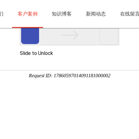
们
客户案例
知识博客
新闻动态
在线留