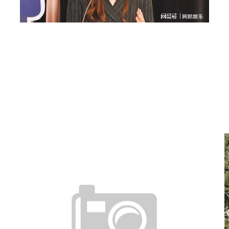
网站建设
赖清德对大陆摊牌蒋万安严厉谴责演习郑丽
文：台湾是“国家”
案例详情
马
网站建设
国务院台办新闻发布会辑录（2025-11-05）