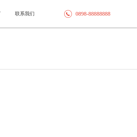
0898-88888888
言
联系我们