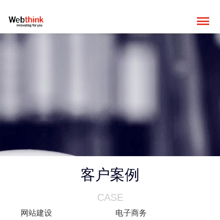
客户案例
CASE
网站建设
电子商务