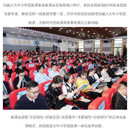
论融入大中小学思政课集体备课会在海南海口举行。来自全国各地的300余名思政
专家学者、教研员和一线教师齐聚一堂，共学共研党的创新理论融入大中小学思
政课，为新时代思政课高质量发展注入新动能。
备课会采取“主旨报告+经验交流+实景教学+专家辅导+分组研讨”的立体化备
课模式，持续推进大中小学思政课一体化改革创新。