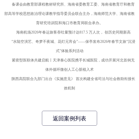
备课会由教育部课程教材研究所、海南省委教育工委、海南省教育厅和教育
部高等学校思想政治理论课教学指导委员会联合主办，海南师范大学、海南省教
育研究培训院和海口市教育局联合承办。
海南机场2026年春运旅客吞吐量预计达817.5 万人次， 创历史同期新高
“水陆空演艺、奇梦不夜城、花灯元宵会”——保亭发布2026年春节文旅“沉浸
式”体验系列活动
紧密型医联体共建启航丨天津泰心医院携手长城医院，成功开展河北首例无
体外循环微创人工心脏植入术
陕西高院联合九部门出台《实施意见》 首次构建全省司法与社会救助衔接长
效机制
返回案例列表