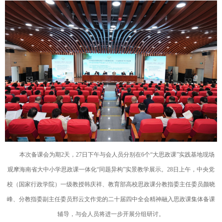
本次备课会为期2天，27日下午与会人员分别在6个“大思政课”实践基地现场
观摩海南省大中小学思政课一体化“同题异构”实景教学展示。28日上午，中央党
校（国家行政学院）一级教授韩庆祥、教育部高校思政课分教指委主任委员颜晓
峰、分教指委副主任委员邢云文作党的二十届四中全会精神融入思政课集体备课
辅导，与会人员将进一步开展分组研讨。