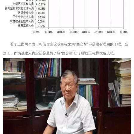
看了上面两个表，相信你应该明白称之为“西交帮”不是没有理由的了吧。当
然了，作为基建人肯定还是最想了解“西交帮”出了哪些工程界大腕儿吧。