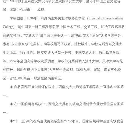
程”“2011计划”重点建设并设有研究生院的研究型大学，坐落于中国历史文化名
城、国家中心城市——成都。
学校创建于1896年，前身为山海关北洋铁路官学堂（Imperial Chinese Railway
College)，是中国第一所工程高等学府,中国土木工程、交通工程、矿冶工程高等教
育的发祥地，“交通大学”最早两大源头之一，以“唐山交大”“唐院”之名享誉中外，
素有“东方康奈尔”之美誉，为学校题写了校名。建校以来，学校先后定名交通大
学唐山工（程）学院、国立交通大学贵州分校、中国交通大学、唐山铁道学院
等。1952年全国高等学校院系调整，学校部分系科调入清华大学、天津大学等兄
弟院校，1964年根据中央建设“大三线年迁成都。现有九里、犀浦、峨眉三个校
区，占地5000余亩，犀浦校区为主校区。
◈ 自教育部开展学科评估以来，西南交大交通运输工程学科一直排名全国第
一。
◈ 在中国的所有高校中，西南交大具有的轨道交通优势专业数量位居全国第
一。
◈“十二五”期间在高速铁路领域主持“973”项目、国家自然科学基金高铁联合