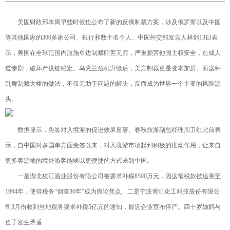
美国财政部本周早些时候也公布了新的反俄制裁方案，涉及俄罗斯以及中国
等其他国家的300多家公司、银行和数十名个人。中国外交部发言人林剑13日表
示，美国在全球范围内滥施单边制裁贻害无穷，严重损害他国主权安全，造成人
道惨剧，破坏产供链稳定。乌克兰危机升级后，美方制裁更是变本加厉。而这种
乱舞制裁大棒的做法，不仅无助于问题的解决，反而成为世界一个主要的风险源
头。
数据显示，免签对入境游的促进效果显著。春秋旅游副总经理周卫红此前表
示，自中国对多国单方面免签以来，对入境游市场起到积极的推动作用，让来自
更多客源地的境外游客能够以更便捷的方式来到中国。
一是湖北枝江酒业股份有限公司被要求补税8500万元，因这笔税款被追溯至
1994年，使得税务“倒查30年”成为舆论焦点。二是宁波博汇化工科技股份有限公
司3月份收到当地税务要求补税5亿元的通知，最近企业宣布停产。四十岁姨妈与
侄子发生矛盾